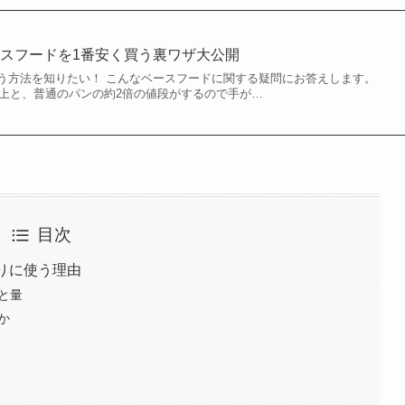
ースフードを1番安く買う裏ワザ大公開
う方法を知りたい！ こんなベースフードに関する疑問にお答えします。
以上と、普通のパンの約2倍の値段がするので手が…
目次
わりに使う理由
類と量
か