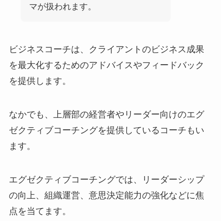
マが扱われます。
ビジネスコーチは、クライアントのビジネス成果
を最大化するためのアドバイスやフィードバック
を提供します。
なかでも、上層部の経営者やリーダー向けのエグ
ゼクティブコーチングを提供しているコーチもい
ます。
エグゼクティブコーチングでは、リーダーシップ
の向上、組織運営、意思決定能力の強化などに焦
点を当てます。