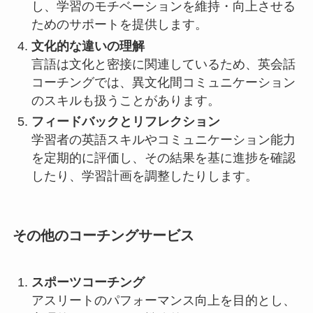
し、学習のモチベーションを維持・向上させる
ためのサポートを提供します。
文化的な違いの理解
言語は文化と密接に関連しているため、英会話
コーチングでは、異文化間コミュニケーション
のスキルも扱うことがあります。
フィードバックとリフレクション
学習者の英語スキルやコミュニケーション能力
を定期的に評価し、その結果を基に進捗を確認
したり、学習計画を調整したりします。
その他のコーチングサービス
スポーツコーチング
アスリートのパフォーマンス向上を目的とし、