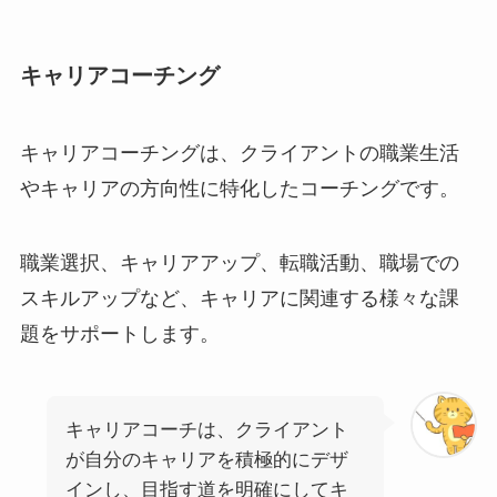
キャリアコーチング
キャリアコーチングは、クライアントの職業生活
やキャリアの方向性に特化したコーチングです。
職業選択、キャリアアップ、転職活動、職場での
スキルアップなど、キャリアに関連する様々な課
題をサポートします。
キャリアコーチは、クライアント
が自分のキャリアを積極的にデザ
インし、目指す道を明確にしてキ