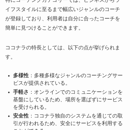
イフスタイルに至るまで幅広いジャンルのコーチ
が登録しており、利用者は自分に合ったコーチを
簡単に見つけることができます。
ココナラの特長としては、以下の点が挙げられま
す。
多様性
：多種多様なジャンルのコーチングサー
ビスが提供されている。
手軽さ
：オンラインでのコミュニケーションを
基盤にしているため、場所を選ばずにサービス
を受けられる。
安全性
：ココナラ独自のシステムを通じての取
引が行われるため、安全にサービスを利用する