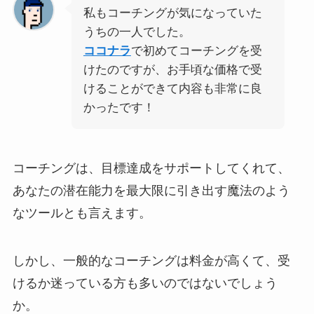
私もコーチングが気になっていた
うちの一人でした。
ココナラ
で初めてコーチングを受
けたのですが、お手頃な価格で受
けることができて内容も非常に良
かったです！
コーチングは、目標達成をサポートしてくれて、
あなたの潜在能力を最大限に引き出す魔法のよう
なツールとも言えます。
しかし、一般的なコーチングは料金が高くて、受
けるか迷っている方も多いのではないでしょう
か。