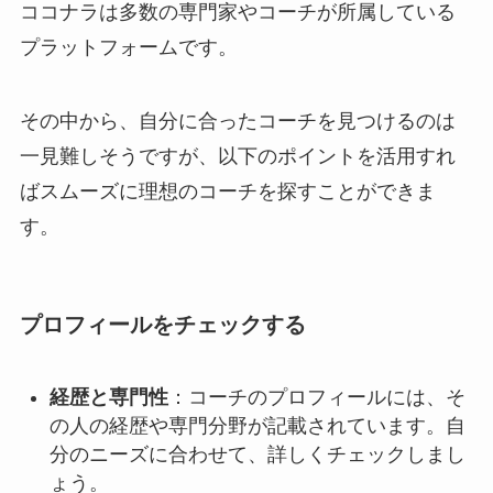
ココナラは多数の専門家やコーチが所属している
プラットフォームです。
その中から、自分に合ったコーチを見つけるのは
一見難しそうですが、以下のポイントを活用すれ
ばスムーズに理想のコーチを探すことができま
す。
プロフィールをチェックする
経歴と専門性
：コーチのプロフィールには、そ
の人の経歴や専門分野が記載されています。自
分のニーズに合わせて、詳しくチェックしまし
ょう。