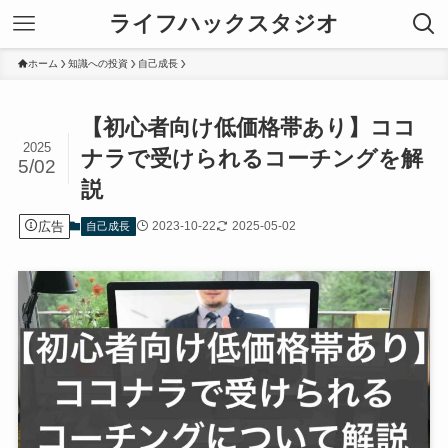
ライフハックスタジオ
ホーム
知識への投資
自己成長
【初心者向け低価格帯あり】ココ
2025
ナラで受けられるコーチングを解
5/02
説
広告
2023-10-22
2025-05-02
自己成長