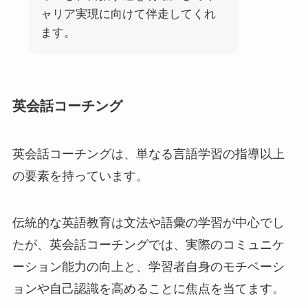
ャリア実現に向けて伴走してくれ
ます。
英会話コーチング
英会話コーチングは、単なる言語学習の指導以上
の要素を持っています。
伝統的な英語教育は文法や語彙の学習が中心でし
たが、英会話コーチングでは、実際のコミュニケ
ーション能力の向上と、学習者自身のモチベーシ
ョンや自己認識を高めることに焦点を当てます。