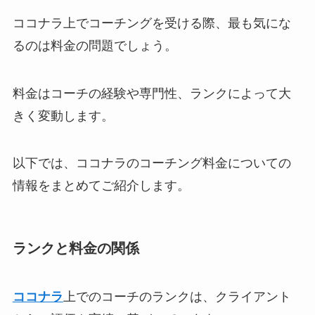
ココナラ上でコーチングを受ける際、最も気にな
るのは料金の問題でしょう。
料金はコーチの経験や専門性、ランクによって大
きく変動します。
以下では、ココナラのコーチング料金についての
情報をまとめてご紹介します。
ランクと料金の関係
ココナラ
上でのコーチのランクは、クライアント