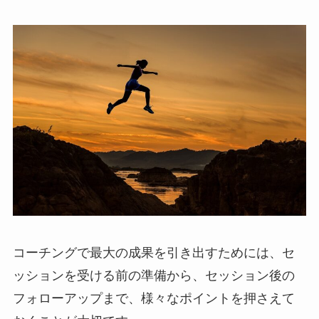
コーチングで最大の成果を引き出すためには、セ
ッションを受ける前の準備から、セッション後の
フォローアップまで、様々なポイントを押さえて