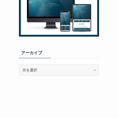
アーカイブ
ア
ー
カ
イ
ブ