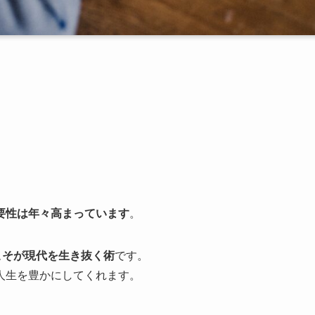
要性は年々高まっています
。
こそが現代を生き抜く術
です。
人生を豊かにしてくれます。